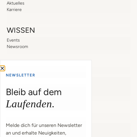
Aktuelles
Karriere
WISSEN
Events
Newsroom
SUPPORT
NEWSLETTER
Support
Login
Bleib auf dem
Passwort zurücksetzen
Laufenden.
COMPESO
Melde dich für unseren Newsletter
Impressum
an und erhalte Neuigkeiten,
Kontakt