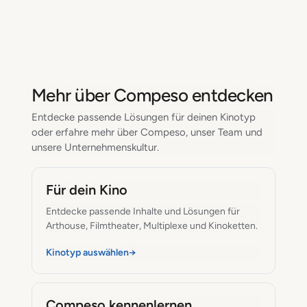
Mehr über Compeso entdecken
Entdecke passende Lösungen für deinen Kinotyp
oder erfahre mehr über Compeso, unser Team und
unsere Unternehmenskultur.
Für dein Kino
Entdecke passende Inhalte und Lösungen für
Arthouse, Filmtheater, Multiplexe und Kinoketten.
Kinotyp auswählen
→
CineEurope
21.06.2027
– 24.06.2027
Compeso kennenlernen