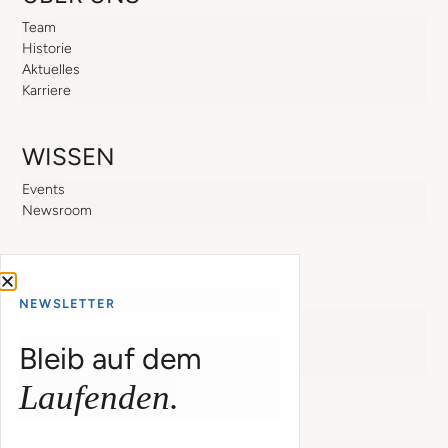
Team
Historie
Aktuelles
Karriere
WISSEN
Events
Newsroom
SUPPORT
NEWSLETTER
Support
Login
Bleib auf dem
Passwort zurücksetzen
Laufenden.
COMPESO